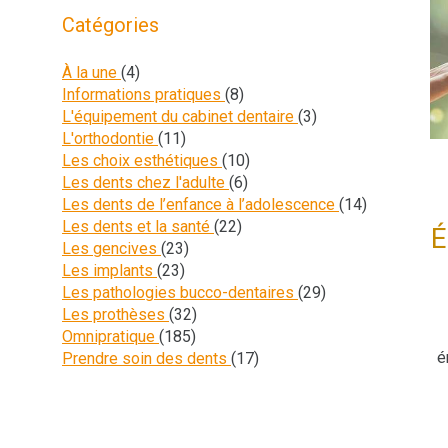
Catégories
Articles Count
À la une
(4)
Articles Count
Informations pratiques
(8)
Articles Count
L'équipement du cabinet dentaire
(3)
Articles Count
L'orthodontie
(11)
Articles Count
Les choix esthétiques
(10)
Articles Count
Les dents chez l'adulte
(6)
Articles Co
Les dents de l’enfance à l’adolescence
(14)
Articles Count
Les dents et la santé
(22)
É
Articles Count
Les gencives
(23)
Articles Count
Les implants
(23)
Articles Count
Les pathologies bucco-dentaires
(29)
Articles Count
Les prothèses
(32)
Articles Count
Omnipratique
(185)
é
Articles Count
Prendre soin des dents
(17)