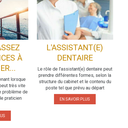
ASSEZ
L'ASSISTANT(E)
CES À
DENTAIRE
R...
Le rôle de l’assistant(e) dentaire peut
prendre différentes formes, selon la
enant lorsque
structure du cabinet et le contenu du
peut très vite
poste tel que prévu au départ
e problème de
e praticien
EN SAVOIR PLUS
LUS