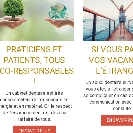
PRATICIENS ET
SI VOUS P
PATIENTS, TOUS
VOS VACAN
unt
CO-RESPONSABLES
L’ÉTRANGE
!
Un souci dentaire surv
vous êtes à l’étranger 
Un cabinet dentaire est très
se compliquer en cas d
consommateur de ressources en
communication avec l
nergie et en matériel. Or, le respect
consulté.
de l’environnement est devenu
l’affaire de tous.
EN SAVOIR P
EN SAVOIR PLUS