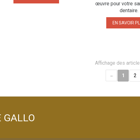
œuvre pour votre sa
dentaire.
EN SAVOIR P
Affichage des article
1
2
LE GALLO