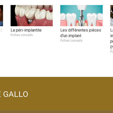
 :
La péri-implantite
Les différentes pièces
L
Fiches conseils
d’un implant
i
Fiches conseils
p
(
F
LE GALLO