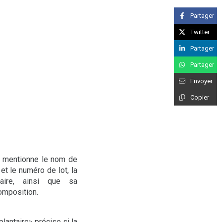
Partager
Twitter
Partager
Partager
Envoyer
Copier
e» mentionne le nom de
 et le numéro de lot, la
taire, ainsi que sa
omposition.
lantaire» précise si la