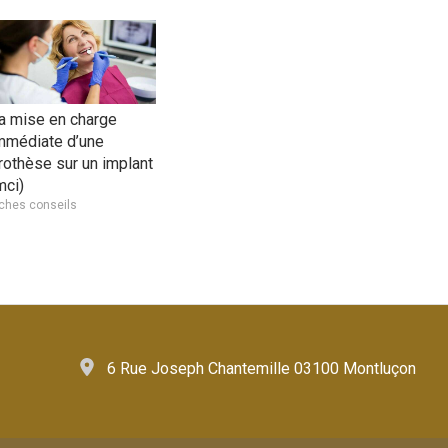
a mise en charge
mmédiate d’une
rothèse sur un implant
mci)
iches conseils
6 Rue Joseph Chantemille 03100 Montluçon